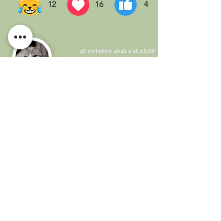
12
16
4
23 octobre 2025 à 15:15:00
Crevette
Bienvenue à toi Lucia ! Moi aussi je
suis sur la réserve mais j'ai monté
un groupe, celui des craintifs !
Nous nous retrouvons sur le toit de
l'abri des litières, viens nous
rejoindre un ces quatre ! C'est un
bon endroit pour prendre des bains
de soleil.
En attendant j'ai trouvé un nouveau
spot, un carton !