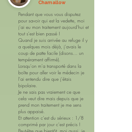
Chamallow
Pendant que vous vous disputez
pour savoir qui est la vedette, moi
j'ai eu mon traitement aujourd'hui et
tout s'est bien passé !
Quand je suis arrivée au refuge il y
a quelques mois déjà, j'avais le
coup de patte facile (disons… un
tempérament affirmé).
Lorsqu'on m'a transporté dans la
boîte pour aller voir le médecin je
l'ai entendu dire que j'étais
bipolaire.
Je ne sais pas vraiement ce que
cela veut dire mais depuis que je
prend mon traitement je me sens
plus appaisé.
Et attention c'est du sérieux : 1/8
comprimé par jour c'est précis !
Peut-être que bientôt, moi aussi, je