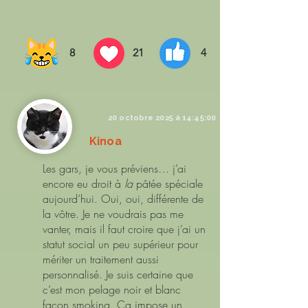
8
21
4
20 octobre 2025 à 14:45:00
Kinoa
Les gars, je vous préviens… j’ai
encore eu droit à
la
pâtée spéciale
aujourd’hui. Oui, oui, différente de
la vôtre. Je ne voudrais pas me
vanter, mais il faut croire que j’ai un
statut social un peu supérieur pour
mériter un traitement aussi
personnalisé. Je suis certaine que
c’est mon pelage noir et blanc
façon smoking. Ça impose un