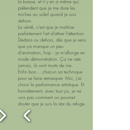
la brasse, et il y en a même qui
prétendent que je me dore les
miches au soleil quand je suis
dehors.
La vérité, c’est que je maîtrise
parfaitement l’art d’attirer l’attention.
Dedans ou dehors, dès que je sens
que ça manque un peu
d’animation, hop : je m’allonge en
mode démonstration. Ça ne rate
jamais, ils sont morts de rire.
Enfin bon… chacun sa technique
pour se faire remarquer. Moi, j’ai
choisi la performance artistique. Et
honnêtement, avec tout ça, je ne
vois pas comment on pourrait
douter que je suis la star du refuge.