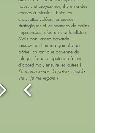
nous… et croyez-moi, il y en a des
choses à miauler ! Entre les
croquettes volées, les siestes
stratégiques et les séances de câlins
improvisées, c’est un vrai feuilleton.
Mais bon, assez bavardé —
laissez-moi finir ma gamelle de
pâtée. En tant que doyenne du
refuge, j’ai une réputation à tenir :
d’abord moi, ensuite les autres !
En même temps, la pâtée, c’est la
vie… je me régale !