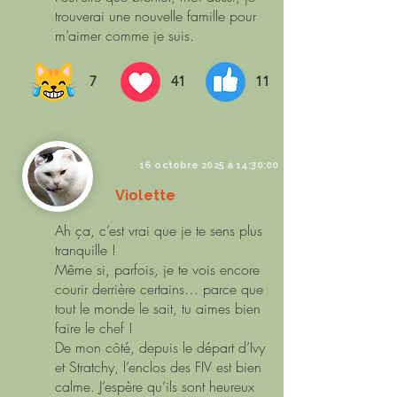
trouverai une nouvelle famille pour
m’aimer comme je suis.
7
41
11
16 octobre 2025 à 14:30:00
Violette
Ah ça, c’est vrai que je te sens plus
tranquille !
Même si, parfois, je te vois encore
courir derrière certains… parce que
tout le monde le sait, tu aimes bien
faire le chef !
De mon côté, depuis le départ d’Ivy
et Stratchy, l’enclos des FIV est bien
calme. J’espère qu’ils sont heureux