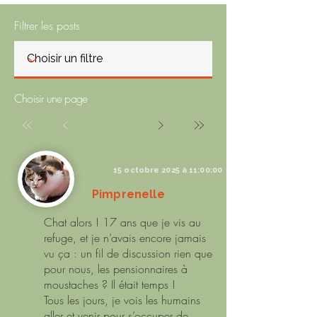
Filtrer les posts
Choisir une page
15 octobre 2025 à 11:00:00
Pimprenelle
Chat alors ! 17 ans que je vis au
refuge, et je n’avais encore jamais
vu ça : un fil de discussion rien que
pour nous, les pensionnaires à
moustaches ? Il était temps !
Tous les jours, je vois les humains
aller et venir pour s’occuper de