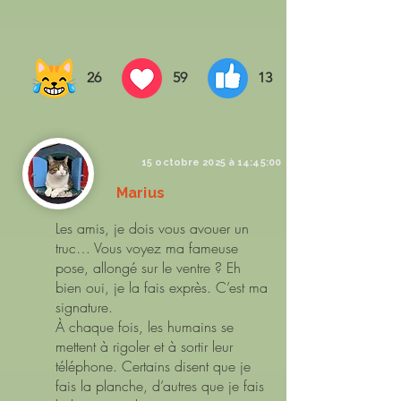
26
59
13
15 octobre 2025 à 14:45:00
Marius
Les amis, je dois vous avouer un
truc… Vous voyez ma fameuse
pose, allongé sur le ventre ? Eh
bien oui, je la fais exprès. C’est ma
signature.
À chaque fois, les humains se
mettent à rigoler et à sortir leur
téléphone. Certains disent que je
fais la planche, d’autres que je fais