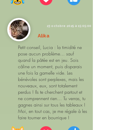
23 octobre 2025 à 15:05:00
Alika
Petit conseil, Lucia : la timidité ne
pose aucun problème… sauf
quand la pâtée est en jeu. Sois
câline un moment, puis disparais
une fois la gamelle vide. Les
bénévoles sont perplexes, mais les
nouveaux, eux, sont totalement
perdus ! Ils te cherchent partout et
ne comprennent rien… Tu verras, tu
gagnes ainsi sur tous les tableaux !
Moi, en tout cas, je me régale à les
faire tourner en bourrique !