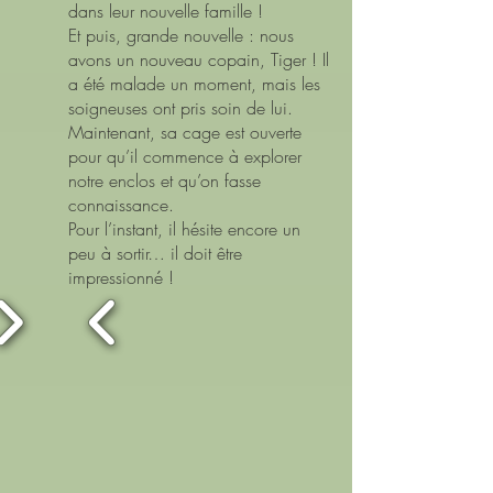
dans leur nouvelle famille !
Et puis, grande nouvelle : nous
avons un nouveau copain, Tiger ! Il
a été malade un moment, mais les
soigneuses ont pris soin de lui.
Maintenant, sa cage est ouverte
pour qu’il commence à explorer
notre enclos et qu’on fasse
connaissance.
Pour l’instant, il hésite encore un
peu à sortir… il doit être
impressionné !