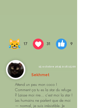
17
31
9
15 octobre 2025 à 16:15:00
Sekhmet
Attend un peu mon coco !
Comment ça tu es la star du refuge
? Laisse moi rire... c'est moi la star !
Les humains ne parlent que de moi
— normal, je suis irrésistible. Je