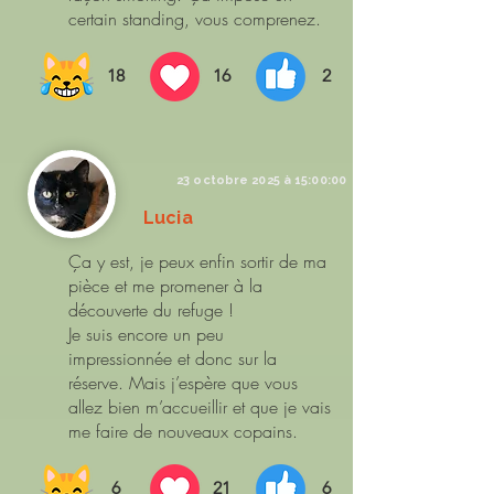
certain standing, vous comprenez.
18
16
2
23 octobre 2025 à 15:00:00
Lucia
Ça y est, je peux enfin sortir de ma
pièce et me promener à la
découverte du refuge !
Je suis encore un peu
impressionnée et donc sur la
réserve. Mais j’espère que vous
allez bien m’accueillir et que je vais
me faire de nouveaux copains.
6
21
6