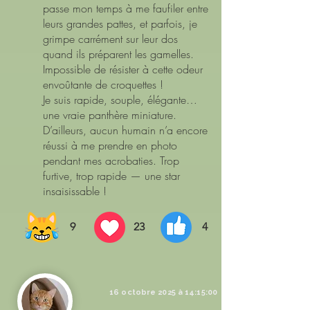
passe mon temps à me faufiler entre
leurs grandes pattes, et parfois, je
grimpe carrément sur leur dos
quand ils préparent les gamelles.
Impossible de résister à cette odeur
envoûtante de croquettes !
Je suis rapide, souple, élégante…
une vraie panthère miniature.
D’ailleurs, aucun humain n’a encore
réussi à me prendre en photo
pendant mes acrobaties. Trop
furtive, trop rapide — une star
insaisissable !
9
23
4
16 octobre 2025 à 14:15:00