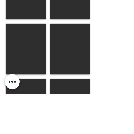
Prissy
Pumpkin
Femelle
Mâle
Sally
Saphir
Femelle
Femelle