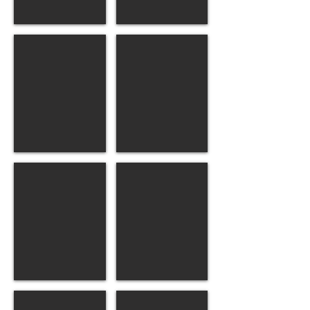
Kinoa
Lou
Mâle
Femelle
Mabel
Magnus
Femelle
Mâle
Melina
Molly