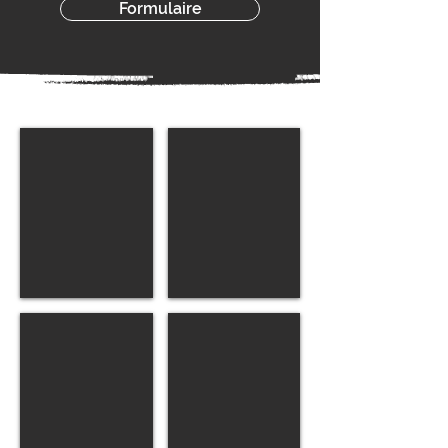
Formulaire
Barney
Caviar
Mâle
Mâle
Dexter
Ioli
Mâle
Mâle