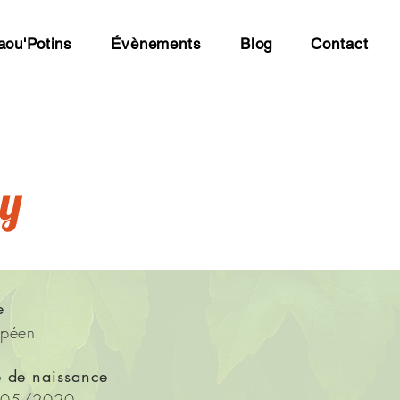
aou'Potins
Évènements
Blog
Contact
ly
e
opéen
e de naissance