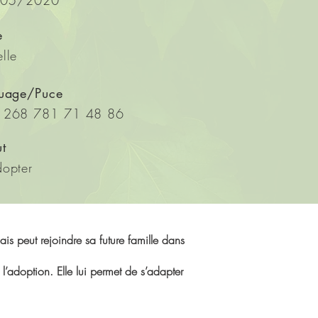
05/2020
e
lle
ouage/Puce
 268 781 71 48 86
ut
opter
is peut rejoindre sa future famille dans
l’adoption. Elle lui permet de s’adapter