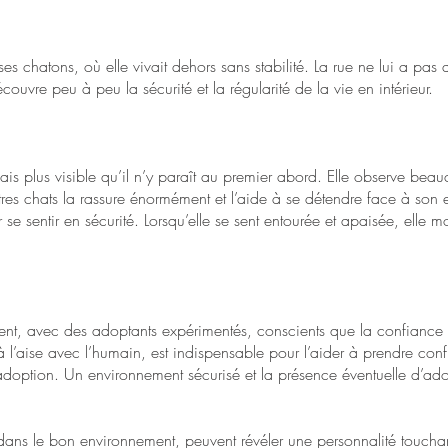
 ses chatons, où elle vivait dehors sans stabilité. La rue ne lui a pa
couvre peu à peu la sécurité et la régularité de la vie en intérieur.
 mais plus visible qu’il n’y paraît au premier abord. Elle observe bea
res chats la rassure énormément et l’aide à se détendre face à son
e sentir en sécurité. Lorsqu’elle se sent entourée et apaisée, elle mo
ient, avec des adoptants expérimentés, conscients que la confiance 
à l’aise avec l’humain, est indispensable pour l’aider à prendre con
doption. Un environnement sécurisé et la présence éventuelle d’adol
i, dans le bon environnement, peuvent révéler une personnalité touchan