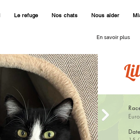
l
Le refuge
Nos chats
Nous aider
Mi
En savoir plus
Urgence - Familles d'accueil
Li
Rac
Eur
Dat