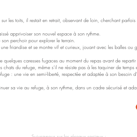
sur les toits, il restait en retrait, observant de loin, cherchant parfo
laissé apprivoiser son nouvel espace à son rythme.
 son perchoir pour explorer le terrain.
r une friandise et se montre vif et curieux, jouant avec les balles o
epte quelques caresses fugaces au moment du repas avant de repartir
res chats du refuge, même s’il ne résiste pas à les taquiner de temps
u refuge : une vie en semi-liberté, respectée et adaptée à son besoin
inuer sa vie au refuge, à son rythme, dans un cadre sécurisé et ada
Suivez-nous sur les réseaux sociaux :