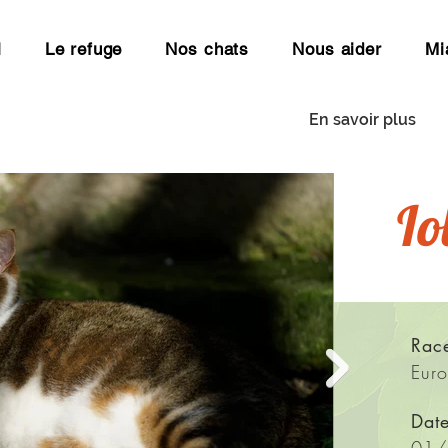
l
Le refuge
Nos chats
Nous aider
Mi
En savoir plus
Urgence - Familles d'accueil
Io
Rac
Eur
Dat