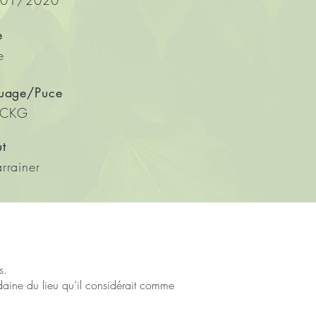
01/2020
e
e
ouage/Puce
5CKG
ut
rrainer
is.
udaine du lieu qu’il considérait comme