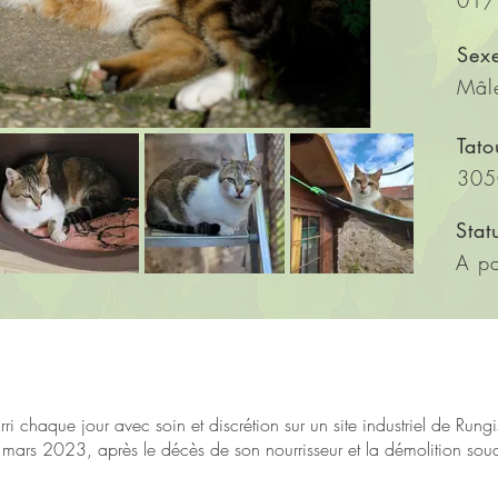
01/
Sex
Mâl
Tat
30
Stat
A pa
ourri chaque jour avec soin et discrétion sur un site industriel de Rung
 en mars 2023, après le décès de son nourrisseur et la démolition so