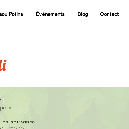
aou'Potins
Évènements
Blog
Contact
li
e
opéen
e de naissance