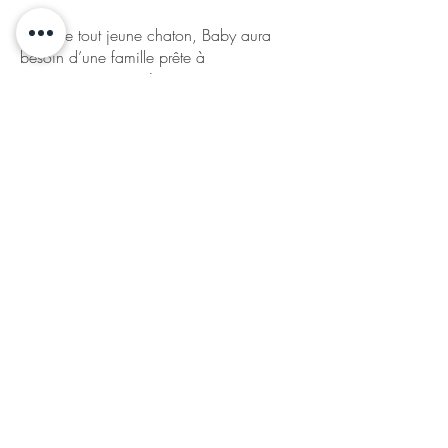
Comme tout jeune chaton, Baby aura
besoin d’une famille prête à
accompagner son énergie, ses
découvertes et ses petites bêtises avec
patience.
Elle est sociable avec ses congénères. La
présence d’un chat adulte équilibré serait
un vrai plus pour l’aider à poursuivre son
éducation, notamment dans la gestion de
ses autocontrôles.
Les enfants en bas âge seront à éviter, car
Baby a encore du mal à contrôler ses
griffes dans le jeu. Un foyer avec des
enfants plus grands, capables de
respecter son rythme et d’interagir avec
douceur, pourra être envisagé.